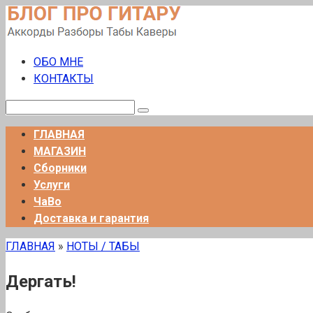
Перейти
к
контенту
ОБО МНЕ
КОНТАКТЫ
Поиск:
ГЛАВНАЯ
МАГАЗИН
Сборники
Услуги
ЧаВо
Доставка и гарантия
ГЛАВНАЯ
»
НОТЫ / ТАБЫ
Дергать!