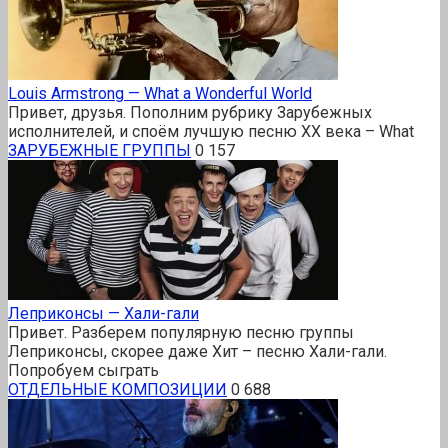
Louis Armstrong — What a Wonderful World
Привет, друзья. Пополним рубрику Зарубежных
исполнителей, и споём лучшую песню XX века – What
ЗАРУБЕЖНЫЕ ГРУППЫ
0
157
Леприконсы — Хали-гали
Привет. Разберем популярную песню группы
Леприконсы, скорее даже Хит – песню Хали-гали.
Попробуем сыграть
ОТДЕЛЬНЫЕ КОМПОЗИЦИИ
0
688