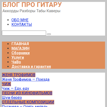
Перейти
к
контенту
ОБО МНЕ
КОНТАКТЫ
Поиск:
ГЛАВНАЯ
МАГАЗИН
Сборники
Услуги
ЧаВо
Доставка и гарантия
ЖЕНЯ ТРОФИМОВ
Женя Трофимов — Поезда
ЧИЖ
Чиж — Еду, еду
ПЕСНИ ИЗ КИНОФИЛЬМОВ
Шум берёз
ОТДЕЛЬНЫЕ КОМПОЗИЦИИ
Пугачева — Опять метель