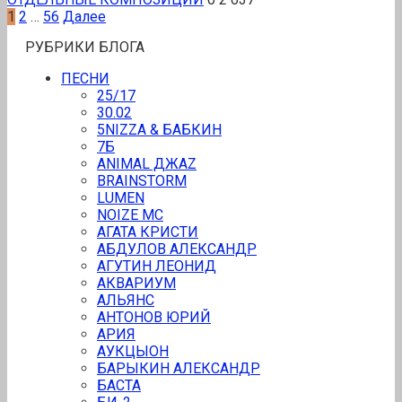
Пагинация
1
2
…
56
Далее
записей
РУБРИКИ БЛОГА
ПЕСНИ
25/17
30.02
5NIZZA & БАБКИН
7Б
ANIMAL ДЖАZ
BRAINSTORM
LUMEN
NOIZE MC
АГАТА КРИСТИ
АБДУЛОВ АЛЕКСАНДР
АГУТИН ЛЕОНИД
АКВАРИУМ
АЛЬЯНС
АНТОНОВ ЮРИЙ
АРИЯ
АУКЦЫОН
БАРЫКИН АЛЕКСАНДР
БАСТА