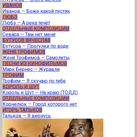
ИВАНОВ
Иванов — Боже какой пустяк
ЛЮБЭ
Любэ — А река течёт
ОТДЕЛЬНЫЕ КОМПОЗИЦИИ
Севара — Там нет меня
БУТУСОВ ВЯЧЕСЛАВ
Бутусов — Прогулки по воде
ЖЕНЯ ТРОФИМОВ
Женя Трофимов — Самолеты
ПЕСНИ ИЗ КИНОФИЛЬМОВ
Марк Бернес — Журавли
ТРOФИМ
Трофим — Я скучаю по тебе
КОРОЛЬ И ШУТ
Король и Шут — На краю (ТОДД)
ОТДЕЛЬНЫЕ КОМПОЗИЦИИ
Корнелюк — Город которого нет
ИГОРЬ ТАЛЬКОВ
Тальков — Я вернусь