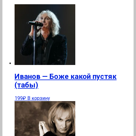
Иванов — Боже какой пустяк
(табы)
199
₽
В корзину