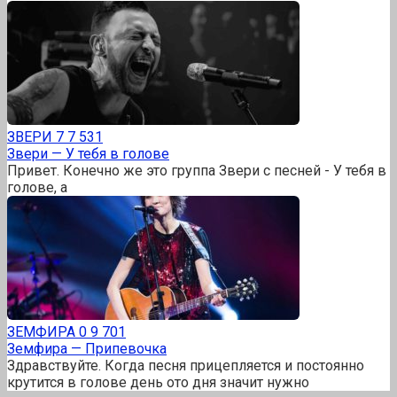
ЗВEРИ
7
7 531
Звери — У тебя в голове
Привет. Конечно же это группа Звери с песней - У тебя в
голове, а
ЗЕМФИРА
0
9 701
Земфира — Припевочка
Здравствуйте. Когда песня прицепляется и постоянно
крутится в голове день ото дня значит нужно