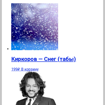
Киркоров — Снег (табы)
199
₽
В корзину