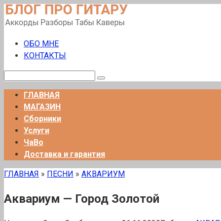
Перейти
к
контенту
ОБО МНЕ
КОНТАКТЫ
Поиск:
ГЛАВНАЯ
МАГАЗИН
Сборники
Услуги
ЧаВо
Доставка и гарантия
ГЛАВНАЯ
»
ПЕСНИ
»
АКВАРИУМ
Аквариум — Город Золотой