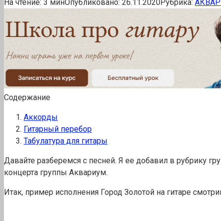
На чтение:
3 мин
Опубликовано:
26.11.2020
Рубрика:
АКВА
Содержание
Аккорды
Гитарный перебор
Табулатура для гитары
Давайте разберемся с песней. Я ее добавил в рубрику гр
концерта группы Аквариум.
Итак, пример исполнения Город Золотой на гитаре смотри