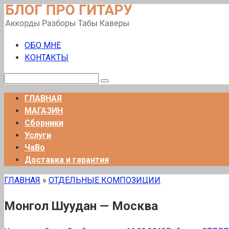
Перейти
к
контенту
ОБО МНЕ
КОНТАКТЫ
Поиск:
ГЛАВНАЯ
МАГАЗИН
Сборники
Услуги
ЧаВо
Доставка и гарантия
ГЛАВНАЯ
»
ОТДЕЛЬНЫЕ КОМПОЗИЦИИ
Монгол Шуудан — Москва