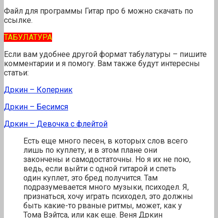
Файл для программы Гитар про 6 можно скачать по
ссылке.
ТАБУЛАТУРА
Если вам удобнее другой формат табулатуры – пишите
комментарии и я помогу. Вам также будут интересны
статьи:
Дркин – Коперник
Дркин – Бесимся
Дркин – Девочка с флейтой
Есть еще много песен, в которых слов всего
лишь по куплету, и в этом плане они
закончены и самодостаточны. Но я их не пою,
ведь, если выйти с одной гитарой и спеть
один куплет, это бред получится. Там
подразумевается много музыки, психодел. Я,
признаться, хочу играть психодел, это должны
быть какие-то рваные ритмы, может, как у
Тома Вэйтса, или как еще. Веня Дркин