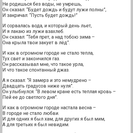
Не родишься без воды, не умрешь,
Он сказал: “Будет дождь и будут лужи полны”,
И закричал: “Пусть будет дождь!”
И сорвалась вода, и который день льет,
И я лакаю из лужи взахлеб.
Он сказал: “Тебя прет, а над тобою зима –
Она крыла твои закует в лёд”.
И как в огромном городе не стало тепла,
Тух свет и закончился газ.
Он рассказывал мне, что такое урла,
И что такое спонтанный джаз.
А я сказал: “Я замерз и это немудрено –
Двадцать градусов ниже нуля”.
Он улыбнулся: “В левом кране есть теплая кровь –
Пей ее до светлого дня”.
И как в огромном городе настала весна –
В городе не стало любви.
И для одних я был хам, для других я был мим,
А для третьих я был невидим.